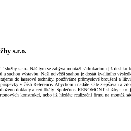
y s.r.o.
služby s.r.o.. Náš tým se zabývá montáží sádrokartonu již desítku le
ů a suchou výstavbu. Naší největší snahou je dostát kvalitního výsl
stujeme do laserové techniky, používáme průmyslové broušení a likv
í příspěvky v části Reference. Abychom i nadále stále zlepšovali a zd
loženo doklady a certifikáty. Společnost RENOMONT služby s.r.o. je
artonových konstrukcí, nebo již hledáte realizační firmu na montáž s