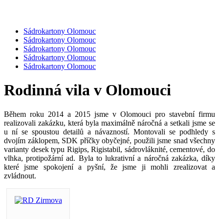
Sádrokartony Olomouc
Sádrokartony Olomouc
Sádrokartony Olomouc
Sádrokartony Olomouc
Sádrokartony Olomouc
Rodinná vila v Olomouci
Během roku 2014 a 2015 jsme v Olomouci pro stavební firmu
realizovali zakázku, která byla maximálně náročná a setkali jsme se
u ní se spoustou detailů a návazností. Montovali se podhledy s
dvojím záklopem, SDK příčky obyčejné, použili jsme snad všechny
varianty desek typu Rigips, Rigistabil, sádrovláknité, cementové, do
vlhka, protipožární ad. Byla to lukrativní a náročná zakázka, díky
které jsme spokojení a pyšní, že jsme ji mohli zrealizovat a
zvládnout.