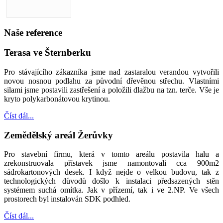
Naše reference
Terasa ve Šternberku
Pro stávajícího zákazníka jsme nad zastaralou verandou vytvořili
novou nosnou podlahu za původní dřevěnou střechu. Vlastními
silami jsme postavili zastřešení a položili dlažbu na tzn. terče. Vše je
kryto polykarbonátovou krytinou.
Číst dál...
Zemědělský areál Žerůvky
Pro stavební firmu, která v tomto areálu postavila halu a
zrekonstruovala přístavek jsme namontovali cca 900m2
sádrokartonových desek. I když nejde o velkou budovu, tak z
technologických důvodů došlo k instalaci předsazených stěn
systémem suchá omítka. Jak v přízemí, tak i ve 2.NP. Ve všech
prostorech byl instalován SDK podhled.
Číst dál...