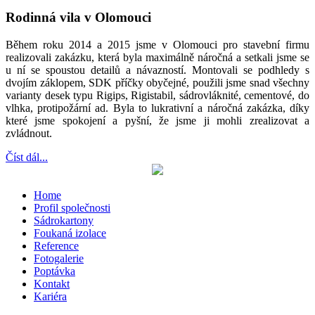
Rodinná vila v Olomouci
Během roku 2014 a 2015 jsme v Olomouci pro stavební firmu
realizovali zakázku, která byla maximálně náročná a setkali jsme se
u ní se spoustou detailů a návazností. Montovali se podhledy s
dvojím záklopem, SDK příčky obyčejné, použili jsme snad všechny
varianty desek typu Rigips, Rigistabil, sádrovláknité, cementové, do
vlhka, protipožární ad. Byla to lukrativní a náročná zakázka, díky
které jsme spokojení a pyšní, že jsme ji mohli zrealizovat a
zvládnout.
Číst dál...
Home
Profil společnosti
Sádrokartony
Foukaná izolace
Reference
Fotogalerie
Poptávka
Kontakt
Kariéra