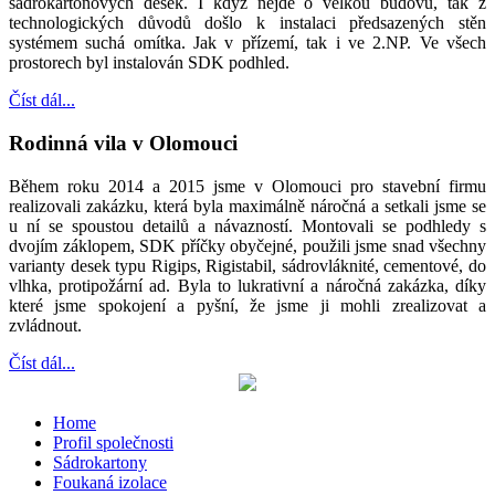
sádrokartonových desek. I když nejde o velkou budovu, tak z
technologických důvodů došlo k instalaci předsazených stěn
systémem suchá omítka. Jak v přízemí, tak i ve 2.NP. Ve všech
prostorech byl instalován SDK podhled.
Číst dál...
Rodinná vila v Olomouci
Během roku 2014 a 2015 jsme v Olomouci pro stavební firmu
realizovali zakázku, která byla maximálně náročná a setkali jsme se
u ní se spoustou detailů a návazností. Montovali se podhledy s
dvojím záklopem, SDK příčky obyčejné, použili jsme snad všechny
varianty desek typu Rigips, Rigistabil, sádrovláknité, cementové, do
vlhka, protipožární ad. Byla to lukrativní a náročná zakázka, díky
které jsme spokojení a pyšní, že jsme ji mohli zrealizovat a
zvládnout.
Číst dál...
Home
Profil společnosti
Sádrokartony
Foukaná izolace