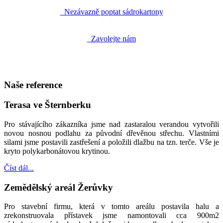
Nezávazně poptat sádrokartony
Zavolejte nám
Naše reference
Terasa ve Šternberku
Pro stávajícího zákazníka jsme nad zastaralou verandou vytvořili
novou nosnou podlahu za původní dřevěnou střechu. Vlastními
silami jsme postavili zastřešení a položili dlažbu na tzn. terče. Vše je
kryto polykarbonátovou krytinou.
Číst dál...
Zemědělský areál Žerůvky
Pro stavební firmu, která v tomto areálu postavila halu a
zrekonstruovala přístavek jsme namontovali cca 900m2