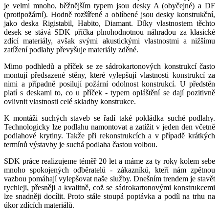
je velmi mnoho, běžnějším typem jsou desky A (obyčejné) a DF
(protipožární). Hodně rozšířené a oblíbené jsou desky konstrukční,
jako deska Rigistabil, Habito, Diamant. Díky vlastnostem těchto
desek se stává SDK příčka plnohodnotnou náhradou za klasické
zdící materiály, avšak svými akustickými vlastnostmi a nižšímu
zatížení podlahy převyšuje materiály zděné.
Mimo podhledů a příček se ze sádrokartonových konstrukcí často
montují předsazené stěny, které vylepšují vlastnosti konstrukcí za
nimi a případně posilují požární odolnost konstrukcí. U předstěn
platí s deskami to, co u příček - typem opláštění se dají pozitivně
ovlivnit vlastnosti celé skladby konstrukce.
K montáži suchých staveb se řadí také pokládka suché podlahy.
Technologicky lze podlahu namontovat a zatížit v jeden den včetně
podlahové krytiny. Takže při rekonstrukcích a v případě krátkých
termínů výstavby je suchá podlaha častou volbou.
SDK práce realizujeme téměř 20 let a máme za ty roky kolem sebe
mnoho spokojených odběratelů - zákazníků, kteří nám zpětnou
vazbou pomáhají vylepšovat naše služby. Dnešním trendem je stavět
rychleji, přesněji a kvalitně, což se sádrokartonovými konstrukcemi
lze snadněji docílit. Proto stále stoupá poptávka a podíl na trhu na
úkor zdících materiálů.