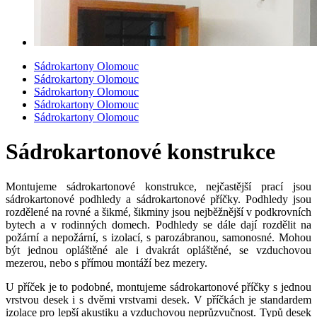
Sádrokartony Olomouc
Sádrokartony Olomouc
Sádrokartony Olomouc
Sádrokartony Olomouc
Sádrokartony Olomouc
Sádrokartonové konstrukce
Montujeme sádrokartonové konstrukce, nejčastější prací jsou
sádrokartonové podhledy a sádrokartonové příčky. Podhledy jsou
rozdělené na rovné a šikmé, šikminy jsou nejběžnější v podkrovních
bytech a v rodinných domech. Podhledy se dále dají rozdělit na
požární a nepožární, s izolací, s parozábranou, samonosné. Mohou
být jednou opláštěné ale i dvakrát opláštěné, se vzduchovou
mezerou, nebo s přímou montáží bez mezery.
U příček je to podobné, montujeme sádrokartonové příčky s jednou
vrstvou desek i s dvěmi vrstvami desek. V příčkách je standardem
izolace pro lepší akustiku a vzduchovou neprůzvučnost. Typů desek