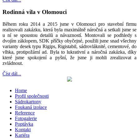
Rodinná vila v Olomouci
Během roku 2014 a 2015 jsme v Olomouci pro stavební firmu
realizovali zakázku, která byla maximálně náročná a setkali jsme se
u ní se spoustou detailů a návazností. Montovali se podhledy s
dvojím záklopem, SDK příčky obyčejné, použili jsme snad všechny
varianty desek typu Rigips, Rigistabil, sádrovláknité, cementové, do
vlhka, protipožární ad. Byla to lukrativní a náročná zakázka, díky
které jsme spokojení a pyšní, že jsme ji mohli zrealizovat a
zvládnout.
Číst dál...
Home
Profil společnosti
Sádrokartony
Foukaná izolace
Reference
Fotogalerie
Poptávka
Kontakt
Kariéra