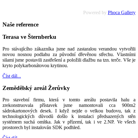
Powered by
Phoca Gallery
Naše reference
Terasa ve Šternberku
Pro stávajícího zákazníka jsme nad zastaralou verandou vytvořili
novou nosnou podlahu za původní dřevěnou střechu. Vlastními
silami jsme postavili zastřešení a položili dlažbu na tzn. terče. Vše je
kryto polykarbonátovou krytinou.
Číst dál...
Zemědělský areál Žerůvky
Pro stavební firmu, která v tomto areálu postavila halu a
zrekonstruovala přístavek jsme namontovali cca 900m2
sádrokartonových desek. I když nejde o velkou budovu, tak z
technologických důvodů došlo k instalaci předsazených stěn
systémem suchá omítka. Jak v přízemí, tak i ve 2.NP. Ve všech
prostorech byl instalován SDK podhled.
Číst dál...